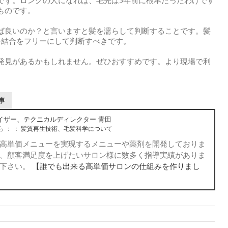
です。ロングの人になれば、毛先は3年前に根本だったわけです
ものです。
ば良いのか？と言いますと髪を濡らして判断することです。髪
を結合をフリーにして判断すべきです。
発見があるかもしれません。ぜひおすすめです。より現場で利
事
イザー、テクニカルディレクター 青田
ら ：
：
髪質再生技術、毛髪科学について
高単価メニューを実現するメニューや薬剤を開発しておりま
、顧客満足度を上げたいサロン様に数多く指導実績がありま
談下さい。
【誰でも出来る高単価サロンの仕組みを作りまし