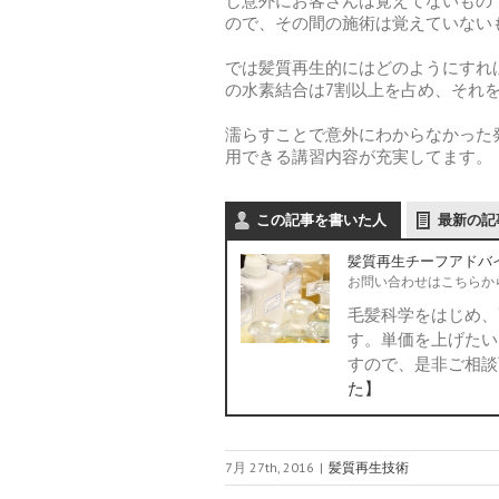
し意外にお客さんは覚えてないもの
ので、その間の施術は覚えていない
では髪質再生的にはどのようにすれ
の水素結合は7割以上を占め、それ
濡らすことで意外にわからなかった
用できる講習内容が充実してます。
この記事を書いた人
最新の記
髪質再生チーフアドバ
お問い合わせはこちらか
毛髪科学をはじめ、
す。単価を上げたい
すので、是非ご相
た】
7月 27th, 2016
|
髪質再生技術