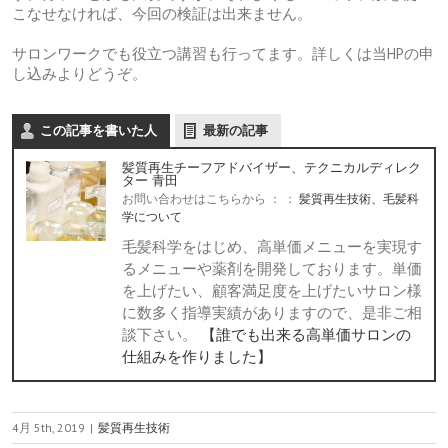
こなせなければ、今回の検証は出来ません。
サロンワークでも役立つ講習も行ってます。詳しくは当HPの申
し込みよりどうぞ。
この記事を書いた人
最新の記事
髪質再生チーフアドバイザー、テクニカルディレク
ター 青田
お問い合わせはこちらから ：
：
髪質再生技術、毛髪科
学について
毛髪科学をはじめ、高単価メニューを実現す
るメニューや薬剤を開発しております。単価
を上げたい、顧客満足度を上げたいサロン様
に数多く指導実績がありますので、是非ご相
談下さい。
【誰でも出来る高単価サロンの
仕組みを作りました】
4月 5th, 2019
|
髪質再生技術